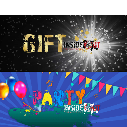
כאן תוכלו לבחור כל חבילה שתרצו, Gift Card אישי ומפנק,
ולשלוח אותו למייל או ל-SMS של יקירכם, מיידית או בשליחה
מתוזמנת.
להמשך קריאה
אם אתם מחפשים חגיגה לפעם בחיים, ב-אינסייד אאוט נבנה
לכם אירוע
שלא יפסיקו לדבר עליו. תוכלו להינות מחדרי בריחה לכל הקבוצה,
חדר VIP מיוחד לחגיגות ופעילויות מיוחדות במתחמי חדרי
הבריחה שלנו
להמשך קריאה