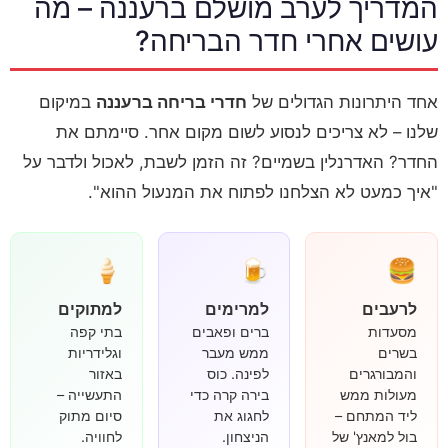
המדריך לערב מושלם ברעננה – מה
עושים אחרי חדר הבריחה?
אחד היתרונות הגדולים של
חדרי בריחה ברעננה
במיקום
שלנו – לא צריכים לנסוע לשום מקום אחר. סיימתם את
החדר? האדרנלין בשמיים? זה הזמן לשבת, לאכול ולדבר על
"איך כמעט לא הצלחנו לפתוח את המנעול ההוא".
🍦
🍺
🍔
לרעבים
למרימים
למתוקים
מסעדות
ברים ופאבים
בתי קפה
בשרים
ממש מעבר
וגלידריות
והמבורגרים
לפינה. כוס
באזור
מעולות ממש
בירה קרה כדי
התעשייה –
ליד המתחם –
לחגוג את
סיום מתוק
בול למאנץ' של
הניצחון.
לחוויה.