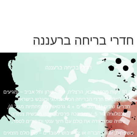
חדרי בריחה ברעננה
חדרי בריחה ברעננה
רק 10 דקות מכפר סבא, הרצליה, הוד השרון ותל אביב – ומגיעים
למתחם חדרי הבריחה הכי טכנולוגי ומגבש בישראל.
חדרים שונים (4 למבוגרים + 4 גרסאות משפחתיות מגיל 6),
טכנולוגיה דור 5, עיצוב זוכה פרסים, חניה חופשית צמודה
וחוויה שמשאירה את כולם עם חיוך ענקי וסיפורים לספר.
משפחות, זוגות, חבר’ה או ימי גיבוש לעובדים – כאן כולם מוצאים