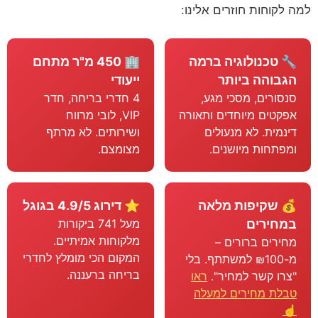
למה לקוחות חוזרים אלינו:
🔧 טכנולוגיה ברמה
🏢 450 מ"ר מתחם
הגבוהה ביותר
ייעודי
סנסורים, מסכי מגע,
4 חדרי בריחה, חדר
אפקטים מיוחדים ותאורה
VIP, לובי מרווח
דינמית. לא מנעולים
ושירותים. לא מרתף
ומפתחות מיושנים.
מצומצם.
💰 שקיפות מלאה
⭐ דירוג 4.9/5 בגוגל
במחירים
מעל 741 ביקורות
מלקוחות אמיתיים.
מחירים ברורים –
המקום הכי מומלץ לחדרי
מ-₪100 למשתתף. בלי
בריחה ברעננה.
"צרו קשר למחיר".
ראו
טבלת מחירים למעלה
☝