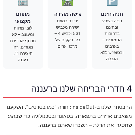
🏢
🛣️
🅿️
חניה חינם
גישה מהירה
מתחם
חניה בשפע
ירידה כמעט
מקצועי
ובחינם
ישירה מכביש
לובי מרווח
ברחובות
531 וכביש 4 –
ומעוצב – לא
הסמוכים –
בלי פקקים של
מרתף או דירת
בערבים
מרכזי ערים
מגורים. רח'
ובסופ"ש ללא
היצירה 11,
הגבלה
רעננה
4 חדרי הבריחה שלנו ברעננה
ההבטחה שלנו ב-InsideOut: חוויה "כמו בסרטים". השקענו
משאבים אדירים בתפאורה, בסאונד ובטכנולוגיה כדי שברגע
שתסגרו את הדלת – תשכחו שאתם ברעננה.