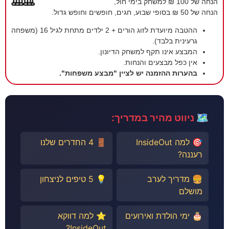
הנחה של 100 ₪ למשחק בימי חול,
הנחה של 50 ₪ בסופי שבוע, חגים, חופשים וחופש גדול.
ההטבה מיועדת לזוג הורים + 2 ילדים מתחת לגיל 16 (משפחה
גרעינית בלבד).
המבצע אינו תקף למשחק הדיונון.
אין כפל מבצעים והנחות.
בהערות ההזמנה יש לציין "מבצע משפחות".
🗺️ ניווט מהיר במדריך:
🎯 למה InsideOut
🚪 4 החדרים שלנו
רעננה?
🍔 מדריך לערב
💡 5 טיפים לניצחון
מושלם
🎂 ימי הולדת ואירועים
⭐ למה דווקא
InsideOut?