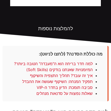
להמלצות נוספות
מה כוללת הסדנה? (לחצו לניווט):
למה חדר בריחה הוא ה"מעבדה" הטובה ביותר?
המיומנויות שאנחנו בודקים (Soft Skills)
איך זה עובד? תהליך התצפית והשיקוף
תפקיד המנחה: השיקוף שעושה את ההבדל
סביבה תומכת: הדיון בחדר ה-VIP
שאלות נפוצות על סדנאות מנהלים