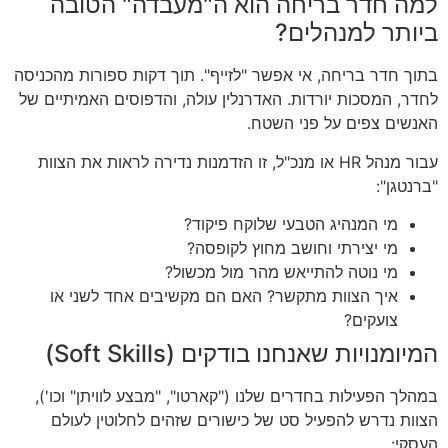
למה חדר בריחה הוא ה"מעבדה" הטובה
ביותר למנהלים?
בתוך חדר בריחה, אי אפשר "לזייף". תוך דקות ספורות מהכניסה
לחדר, המסכות יורדות. האדרנלין עולה, והדפוסים האמיתיים של
האנשים צפים על פני השטח.
עבור מנהל HR או מנכ"ל, זו הזדמנות נדירה לראות את הצוות
"ברנטגן":
מי המנהיג הטבעי שלוקח פיקוד?
מי יצירתי וחושב מחוץ לקופסה?
מי נוטה להתייאש מהר מול מכשול?
איך הצוות מתקשר? האם הם מקשיבים אחד לשני או
צועקים?
המיומנויות שאנחנו בודקים (Soft Skills)
במהלך הפעילות בחדרים שלנו ("קארטו", "מבצע לוויתן" וכו'),
הצוות נדרש להפעיל סט של כישורים שזהים לחלוטין לעולם
העסקי: