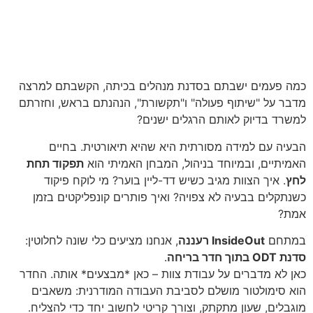
כמה פעמים ישבתם בסדנת מנהלים בכיתה, הקשבתם למרצה
מדבר על "שיתוף פעולה" ו"תקשורת", הנהנתם בראש, וחזרתם
למשרד בדיוק לאותם הרגלים ישנים?
הבעיה עם למידה מסורתית היא שהיא תיאורטית. בחיים
האמיתיים, ובמיוחד בניהול, המבחן האמיתי הוא
תפקוד תחת
לחץ
. איך הצוות מגיב כשיש דד-ליין בוער? מי לוקח פיקוד
כשנתקלים בבעיה לא צפויה? ואיך פותרים קונפליקטים בזמן
אמת?
במתחם
InsideOut רעננה
, אנחנו מציעים כלי שונה לחלוטין:
סדנת ODT בתוך חדר בריחה
.
כאן לא מדברים על עבודת צוות – כאן *מבצעים* אותה. החדר
הוא סימולטור מושלם לסביבת העבודה המודרנית: משאבים
מוגבלים, שעון מתקתק, וצורך קריטי לחשוב יחד כדי להצליח.