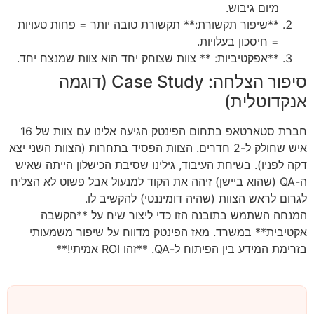
מיום גיבוש.
**שיפור תקשורת:** תקשורת טובה יותר = פחות טעויות
= חיסכון בעלויות.
**אפקטיביות: ** צוות שצוחק יחד הוא צוות שמנצח יחד.
סיפור הצלחה: Case Study (דוגמה
אנקדוטלית)
חברת סטארטאפ בתחום הפינטק הגיעה אלינו עם צוות של 16
איש שחולק ל-2 חדרים. הצוות הפסיד בתחרות (הצוות השני יצא
דקה לפניו). בשיחת העיבוד, גילינו שסיבת הכישלון הייתה שאיש
ה-QA (שהוא ביישן) זיהה את הקוד למנעול אבל פשוט לא הצליח
לגרום לראש הצוות (שהיה דומיננטי) להקשיב לו.
המנחה השתמש בתובנה הזו כדי ליצור שיח על **הקשבה
אקטיבית** במשרד. מאז הפינטק מדווח על שיפור משמעותי
בזרימת המידע בין הפיתוח ל-QA. **זהו ROI אמיתי!**