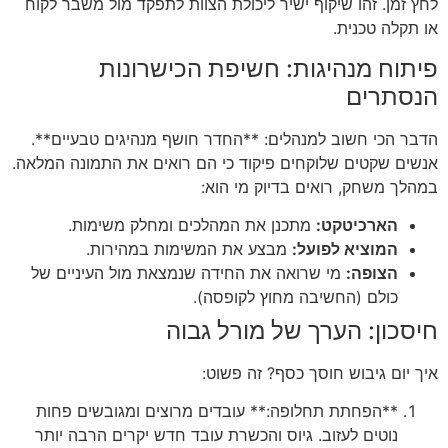
לחץ זמן. זהו שיקוף ישיר ליכולת הצוות לתפקד מול משבר לקוח
או תקלה טכנית.
פיתוח מנהיגות: חשיפת הכישרונות
הנסתרים
הדבר הכי חשוב למנהלים: **החדר חושף מנהיגים טבעיים**.
אנשים שקטים שלוקחים פיקוד כי הם רואים את התמונה המלאה.
במהלך משחק, רואים בדיוק מי הוא:
הארכיטקט:
מתכנן את המהלכים ומחלק משימות.
המוציא לפועל:
מבצע את המשימות במהירות.
הצופה:
מי שרואה את החידה שנמצאת מול העיניים של
כולם (החשיבה מחוץ לקופסה).
חיסכון: הערך של מורל גבוה
איך יום גיבוש חוסך כסף? זה פשוט:
**הפחתת תחלופה:** עובדים מרוצים ומגובשים פחות
נוטים לעזוב. גיוס והכשרת עובד חדש יקרים הרבה יותר