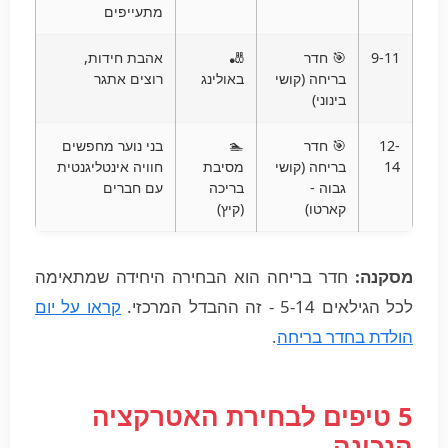
מתעייפים
9-11
🎯 חדר
🎳
אהבת חידות,
בריחה (קושי
באולינג
רוצים אתגר
בינוני)
12-
🎯 חדר
🏊
בני נוער מחפשים
14
בריחה (קושי
מסיבת
חוויה אינטליגנטית
גבוה -
בריכה
עם חברים
קארטו)
(קיץ)
מסקנה:
חדר בריחה הוא הבחירה היחידה שמתאימה
לכל הגילאים 5-14 - זה ההבדל המרכזי.
קראו על יום
הולדת בחדר בריחה
.
5 טיפים לבחירת האטרקציה
הנכונה