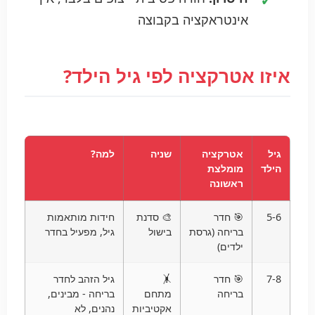
אינטראקציה בקבוצה
איזו אטרקציה לפי גיל הילד?
גיל
אטרקציה
שניה
למה?
הילד
מומלצת
ראשונה
5-6
🎯 חדר
🎨 סדנת
חידות מותאמות
בריחה (גרסת
בישול
גיל, מפעיל בחדר
ילדים)
7-8
🎯 חדר
🤸
גיל הזהב לחדר
בריחה
מתחם
בריחה - מבינים,
אקטיביות
נהנים, לא