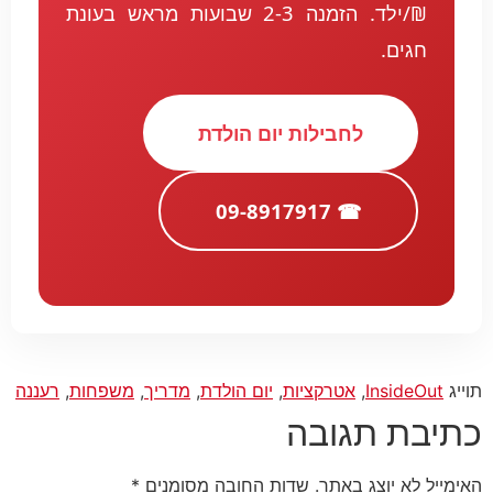
₪/ילד. הזמנה 2-3 שבועות מראש בעונת
חגים.
לחבילות יום הולדת
☎ 09-8917917
תוייג
InsideOut
,
אטרקציות
,
יום הולדת
,
מדריך
,
משפחות
,
רעננה
כתיבת תגובה
האימייל לא יוצג באתר.
שדות החובה מסומנים
*