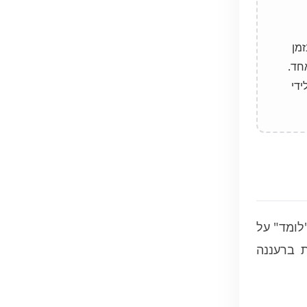
מן
אחד.
די
Experiential Learn). הצוות אינו "לומד" על
ימו גיבוש צוות ברעננה