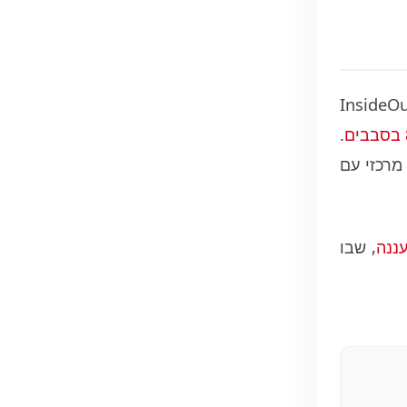
בארגון גיבוש צוות ברעננה הוא הלוגיסטיקה עבור מספר רב של משתתפים. מתחם InsideOut
.
ם מרכזי עם
עננה
, שבו