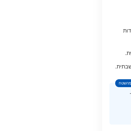
דות
ת.
שבתית.