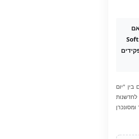
אם
תלויה במיומנויות רכות (Soft
פקידים
בין "יום
 לחדשנות
ומסונכרן