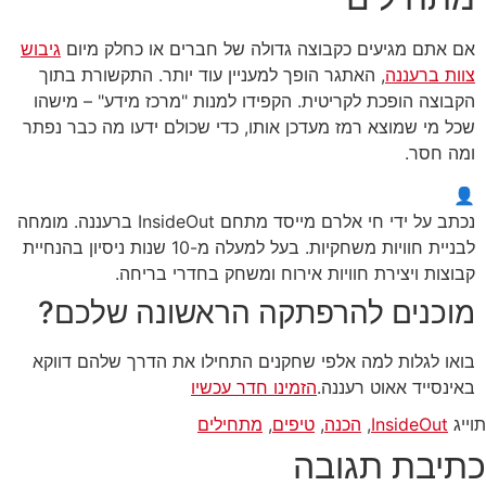
אם אתם מגיעים כקבוצה גדולה של חברים או כחלק מיום
גיבוש
צוות ברעננה
, האתגר הופך למעניין עוד יותר. התקשורת בתוך
הקבוצה הופכת לקריטית. הקפידו למנות "מרכז מידע" – מישהו
שכל מי שמוצא רמז מעדכן אותו, כדי שכולם ידעו מה כבר נפתר
ומה חסר.
👤
נכתב על ידי חי אלרם
מייסד מתחם InsideOut ברעננה. מומחה
לבניית חוויות משחקיות. בעל למעלה מ-10 שנות ניסיון בהנחיית
קבוצות ויצירת חוויות אירוח ומשחק בחדרי בריחה.
מוכנים להרפתקה הראשונה שלכם?
בואו לגלות למה אלפי שחקנים התחילו את הדרך שלהם דווקא
באינסייד אאוט רעננה.
הזמינו חדר עכשיו
תוייג
InsideOut
,
הכנה
,
טיפים
,
מתחילים
כתיבת תגובה