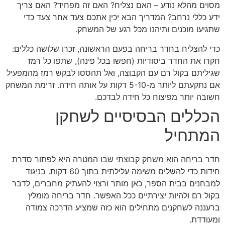
מסוים מהלא נודע – האם נצליח? האם זה מפחיד? האם צריך
ידע כללי נרחב? המדריך הבא יכין אתכם צעד אחר צעד כדי
שתגיעו מוכנים ותיהנו מכל רגע של המשחק.
כדי להצליח בחדר בריחה בפעם הראשונה, זכרו שלושה כללים:
חקרו את החדר ביסודיות (חפשו בכל פינה), שתפו כל רמז
שגיליתם בקול רם עם הקבוצה, ואל תהססו לבקש רמז מהמפעיל
אם נתקעתם ליותר מ-5-10 דקות על אותה חידה. זרימת המשחק
חשובה יותר מפיצוח כל חידה לבדכם.
הכללים הבסיסיים לשחקן
המתחיל
חדר בריחה הוא משחק קבוצתי שבו המטרה היא לפתור סדרת
חידות כדי להשלים משימה עלילתית בתוך 60 דקות. בניגוד
למבחנים בבית הספר, כאן מותר ורצוי להעתיק מחברים, לדבר
בקול רם ולהיות יצירתיים ככל האפשר. חדר בריחה מומלץ
ברעננה לשחקנים מתחילים הוא כזה שמציע הדרכה צמודה
ומעודדת.