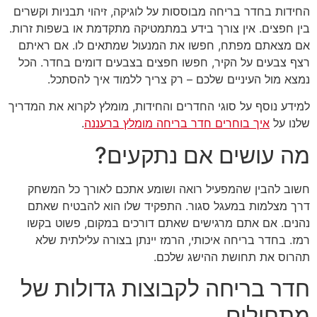
החידות בחדר בריחה מבוססות על לוגיקה, זיהוי תבניות וקשרים
בין חפצים. אין צורך בידע במתמטיקה מתקדמת או בשפות זרות.
אם מצאתם מפתח, חפשו את המנעול שמתאים לו. אם ראיתם
רצף צבעים על הקיר, חפשו חפצים בצבעים דומים בחדר. הכל
נמצא מול העיניים שלכם – רק צריך ללמוד איך להסתכל.
למידע נוסף על סוגי החדרים והחידות, מומלץ לקרוא את המדריך
שלנו על
איך בוחרים חדר בריחה מומלץ ברעננה
.
מה עושים אם נתקעים?
חשוב להבין שהמפעיל רואה ושומע אתכם לאורך כל המשחק
דרך מצלמות במעגל סגור. התפקיד שלו הוא להבטיח שאתם
נהנים. אם אתם מרגישים שאתם דורכים במקום, פשוט בקשו
רמז. בחדר בריחה איכותי, הרמז יינתן בצורה עלילתית שלא
תהרוס את תחושת ההישג שלכם.
חדר בריחה לקבוצות גדולות של
מתחילים