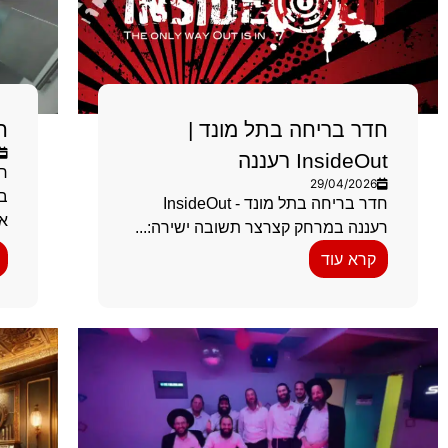
חדר בריחה בתל מונד |
ח
InsideOut רעננה
חד
29/04/2026
בר
חדר בריחה בתל מונד - InsideOut
אא
רעננה במרחק קצרצר תשובה ישירה:...
קרא עוד