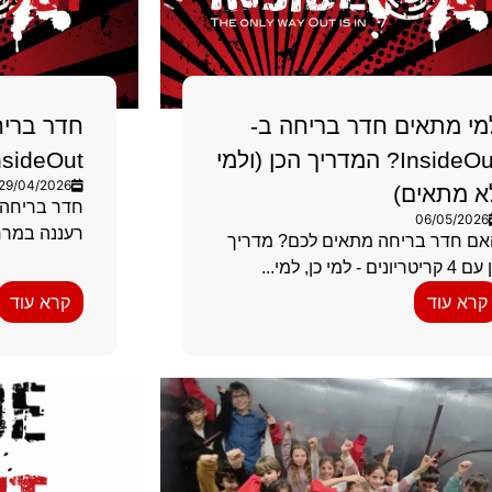
מי מתאים חדר בריחה ב-
חדר בריח
InsideOut? המדריך הכן (ולמי
InsideOut רענ
29/04/2026
א מתאים)
06/05/2026
רעננה במרח
אם חדר בריחה מתאים לכם? מדריך
 קריטריונים - למי כן, למי...
קרא עוד
קרא עוד