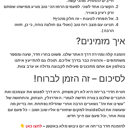
חייבים להתחיל מהכי קשה.
הקשיבו אחד לשני. לפעמים הרמז הכי טוב מגיע ממישהו שסתם
זרק רעיון באוויר.
אל תפחדו לטעות – זה חלק מהכיף!
תגיעו עם מצב רוח טוב (ואולי גם חולצה נוחה, כי כן, תזוזו
הרבה).
איך מזמינים?
הזמנה קלה ומהירה דרך האתר שלנו. פשוט בחרו חדר, שעה ומספר
משתתפים – והחוויה כבר בדרך אליכם. תוכלו גם להתייעץ איתנו
בטלפון אם אתם מתכננים פעילות לקבוצה גדולה או ערב צוות.
לסיכום – זה הזמן לברוח!
חווית חדרי בריחה
היא לא רק משחק. היא דרך לפגוש את עצמכם ואת
החברים שלכם בצורה חדשה לגמרי. האדרנלין, הצחוק, והתחושה של
“עשינו את זה!” נשארים הרבה אחרי שהדלת נפתחת. וזה בדיוק מה
שעושה את InsideOut למקום שחוזרים אליו שוב ושוב – כל פעם עם
צוות אחר, וכל פעם עם חיוך חדש.
להזמנת חדר בריחה או יום גיבוש מלא באקשן –
לחצו כאן 👇