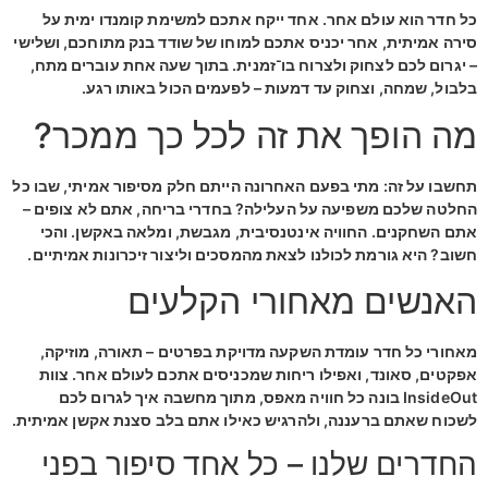
כל חדר הוא עולם אחר. אחד ייקח אתכם למשימת קומנדו ימית על
סירה אמיתית, אחר יכניס אתכם למוחו של שודד בנק מתוחכם, ושלישי
– יגרום לכם לצחוק ולצרוח בו־זמנית. בתוך שעה אחת עוברים מתח,
בלבול, שמחה, וצחוק עד דמעות – לפעמים הכול באותו רגע.
מה הופך את זה לכל כך ממכר?
תחשבו על זה: מתי בפעם האחרונה הייתם חלק מסיפור אמיתי, שבו כל
החלטה שלכם משפיעה על העלילה? בחדרי בריחה, אתם לא צופים –
אתם השחקנים. החוויה אינטנסיבית, מגבשת, ומלאה באקשן. והכי
חשוב? היא גורמת לכולנו לצאת מהמסכים וליצור זיכרונות אמיתיים.
האנשים מאחורי הקלעים
מאחורי כל חדר עומדת השקעה מדויקת בפרטים – תאורה, מוזיקה,
אפקטים, סאונד, ואפילו ריחות שמכניסים אתכם לעולם אחר. צוות
InsideOut בונה כל חוויה מאפס, מתוך מחשבה איך לגרום לכם
לשכוח שאתם ברעננה, ולהרגיש כאילו אתם בלב סצנת אקשן אמיתית.
החדרים שלנו – כל אחד סיפור בפני