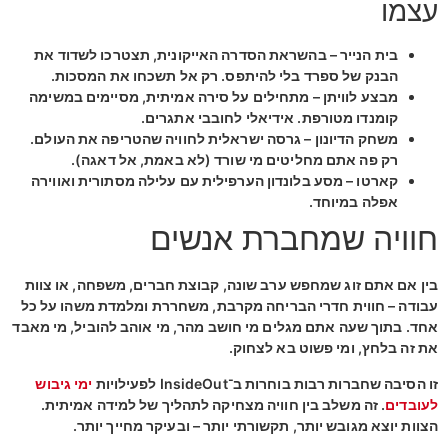
עצמו
בית הנייר
– בהשראת הסדרה האייקונית, תצטרכו לשדוד את
הבנק של ספרד בלי להיתפס. רק אל תשכחו את המסכות.
מבצע לוויתן
– מתחילים על סירה אמיתית, מסיימים במשימה
קומנדו מטורפת. אידיאלי לחובבי אתגרים.
משחק הדיונון
– גרסה ישראלית לחוויה שהטריפה את העולם.
רק פה אתם מחליטים מי שורד (לא באמת, אל דאגה).
קארטו
– מסע בלונדון הערפילית עם עלילה מסתורית ואווירה
אפלה במיוחד.
חוויה שמחברת אנשים
בין אם אתם זוג שמחפש ערב שונה, קבוצת חברים, משפחה, או צוות
עבודה –
חווית חדרי הבריחה
מקרבת, משחררת ומלמדת משהו על כל
אחד. בתוך שעה אתם מגלים מי חושב מהר, מי אוהב להוביל, מי מאבד
את זה בלחץ, ומי פשוט בא לצחוק.
זו הסיבה שחברות רבות בוחרות ב־InsideOut לפעילויות
ימי גיבוש
לעובדים
. זה משלב בין חוויה מצחיקה לתהליך של למידה אמיתית.
הצוות יוצא מגובש יותר, תקשורתי יותר – ובעיקר מחייך יותר.